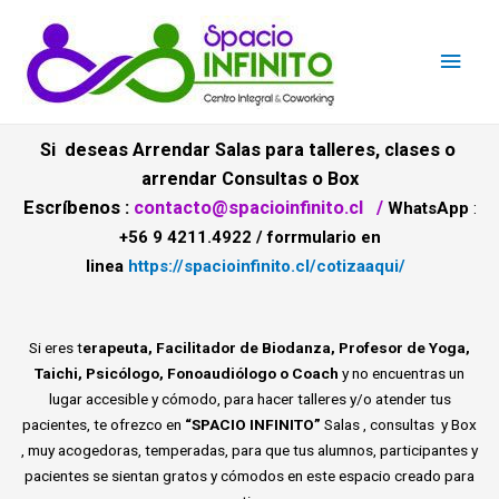
Si deseas Arrendar Salas para talleres, clases o
arrendar Consultas o Box
Escríbenos
:
contacto@spacioinfinito.cl
/
WhatsApp
:
+56 9 4211.4922 / forrmulario en
linea
https://spacioinfinito.cl/cotizaaqui/
Si eres t
erapeuta, Facilitador de Biodanza, Profesor de Yoga,
Taichi, Psicólogo, Fonoaudiólogo o Coach
y no encuentras un
lugar accesible y cómodo, para hacer talleres y/o atender tus
pacientes, te ofrezco en
“SPACIO INFINITO”
Salas , consultas y Box
, muy acogedoras, temperadas, para que tus alumnos, participantes y
pacientes se sientan gratos y cómodos en este espacio creado para