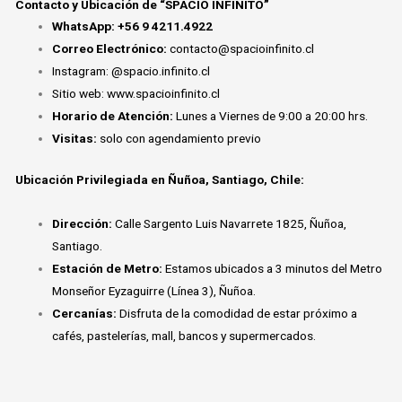
Contacto y Ubicación de “SPACIO INFINITO”
WhatsApp:
+56 9 4211.4922
Correo
Electrónico:
contacto@spacioinfinito.cl
Instagram: @spacio.infinito.cl
Sitio web: www.spacioinfinito.cl
Horario de Atención:
Lunes a Viernes de 9:00 a 20:00 hrs.
Visitas:
solo con agendamiento previo
Ubicación Privileg
iada en Ñuñoa, Santiago, Chile:
Dirección:
Calle Sargento Luis Navarrete 1825, Ñuñoa,
Santiago.
Estación de Metro:
Estamos ubicados a 3 minutos del Metro
Monseñor Eyzaguirre (Línea 3), Ñuñoa.
Cercanías:
Disfruta de la comodidad de estar próximo a
cafés, pastelerías, mall, bancos y supermercados.