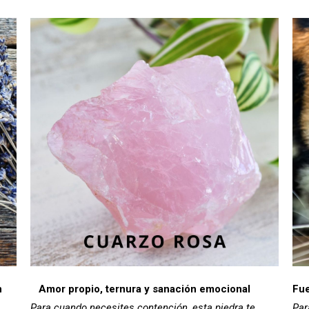
n
Amor propio, ternura y sanación emocional
Fue
Para cuando necesites contención, esta piedra te
Par