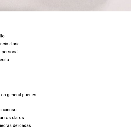
llo
cia diaria
o personal.
esita
o en general puedes:
 incienso
uarzos claros.
iedras delicadas